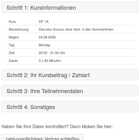
Schritt 1: Kursinformationen
Kurs
DF 1A
Bezeichnung
Discofox Kursus ohne Vork. in den Sommerferien
Beginn
24.08.2026
Tag
Montag
Zeit
20:00 - 21:00 Uhr
Dauer
3 x 60 Minuten
Schritt 2: Ihr Kursbeitrag / Zahlart
Schritt 3: Ihre Teilnehmerdaten
Kurshonorar 50.00 Euro pro Person
männlich
weiblich
Lastschrift
Überweisung
Bar
Schritt 4: Sonstiges
Wodurch wurden Sie auf uns aufmerksam?
Haben Sie Ihre Daten kontrolliert? Dann klicken Sie hier: