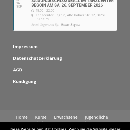
SAISONABSCHLUSSBALL IM TANZCENTER
26
BEGOIN AM SA. 26. SEPTEMBER 2026
SEP
18:00 - 22:00
Tanzcenter Begoin
, Alte Kölner Str. 32, 50259
Pulheim
Event Organized By:
Rainer Begoin
Impressum
Datenschutzerklärung
AGB
Kündigung
Home
Kurse
Erwachsene
Jugendliche
Kinder
News
Kontakt
Datenschutzerklärung
Diese Website benutzt Cookies. Wenn sie die Website weiter