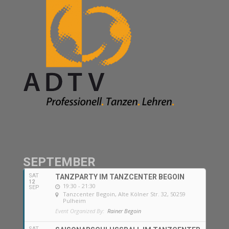
SEPTEMBER
SAT
TANZPARTY IM TANZCENTER BEGOIN
12
19:30 - 21:30
SEP
Tanzcenter Begoin
, Alte Kölner Str. 32, 50259
Pulheim
Event Organized By:
Rainer Begoin
SAT