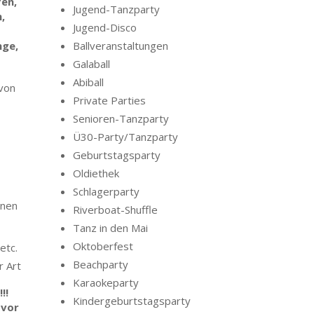
fen,
Jugend-Tanzparty
,
Jugend-Disco
nge,
Ballveranstaltungen
Galaball
Abiball
 von
Private Parties
Senioren-Tanzparty
Ü30-Party/Tanzparty
Geburtstagsparty
Oldiethek
Schlagerparty
hnen
Riverboat-Shuffle
Tanz in den Mai
Oktoberfest
etc.
Beachparty
r Art
Karaokeparty
!!
Kindergeburtstagsparty
 v
or