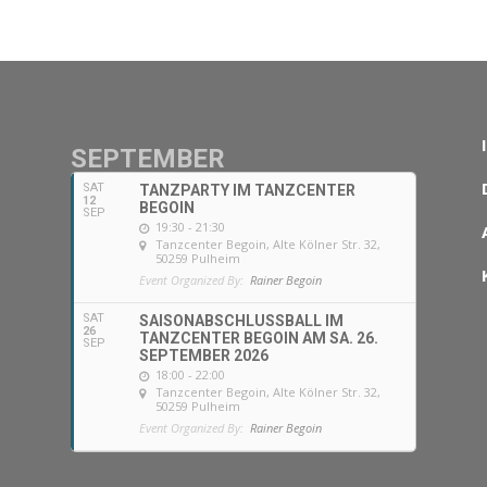
SEPTEMBER
SAT
TANZPARTY IM TANZCENTER
12
BEGOIN
SEP
19:30 - 21:30
Tanzcenter Begoin
, Alte Kölner Str. 32,
50259 Pulheim
Event Organized By:
Rainer Begoin
SAT
SAISONABSCHLUSSBALL IM
26
TANZCENTER BEGOIN AM SA. 26.
SEP
SEPTEMBER 2026
18:00 - 22:00
Tanzcenter Begoin
, Alte Kölner Str. 32,
50259 Pulheim
Event Organized By:
Rainer Begoin