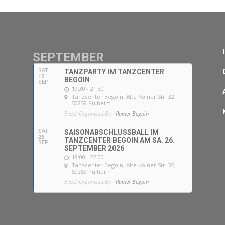
SEPTEMBER
SAT
TANZPARTY IM TANZCENTER
12
BEGOIN
SEP
19:30 - 21:30
Tanzcenter Begoin
, Alte Kölner Str. 32,
50259 Pulheim
Event Organized By:
Rainer Begoin
SAT
SAISONABSCHLUSSBALL IM
26
TANZCENTER BEGOIN AM SA. 26.
SEP
SEPTEMBER 2026
18:00 - 22:00
Tanzcenter Begoin
, Alte Kölner Str. 32,
50259 Pulheim
Event Organized By:
Rainer Begoin