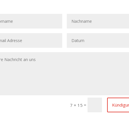
=
Kündigu
7 + 15