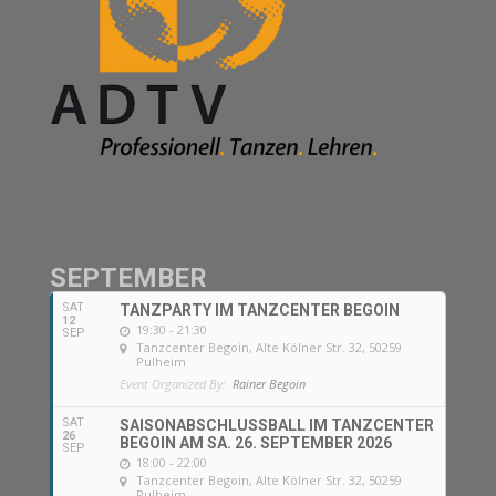
SEPTEMBER
SAT
TANZPARTY IM TANZCENTER BEGOIN
12
19:30 - 21:30
SEP
Tanzcenter Begoin
, Alte Kölner Str. 32, 50259
Pulheim
Event Organized By:
Rainer Begoin
SAT
SAISONABSCHLUSSBALL IM TANZCENTER
26
BEGOIN AM SA. 26. SEPTEMBER 2026
SEP
18:00 - 22:00
Tanzcenter Begoin
, Alte Kölner Str. 32, 50259
Pulheim