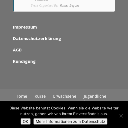
Event Organized By:
Rainer Begoin
Impressum
Datenschutzerklärung
AGB
Kündigung
Home
Kurse
Erwachsene
Jugendliche
Kinder
News
Kontakt
Datenschutzerklärung
Diese Website benutzt Cookies. Wenn sie die Website weiter
nutzen, gehen wir von ihrem Einverständnis aus.
OK
Mehr Informationen zum Datenschutz
Alle Rechte liegen bei Rainer Begoin