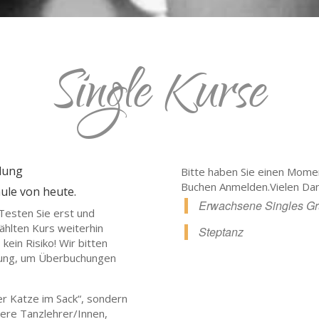
Single Kurse
dung
Bitte haben Sie einen Moment
Buchen Anmelden.Vielen Dan
hule von heute.
 Testen Sie erst und
ählten Kurs weiterhin
kein Risiko! Wir bitten
erung, um Überbuchungen
er Katze im Sack“, sondern
sere Tanzlehrer/Innen,