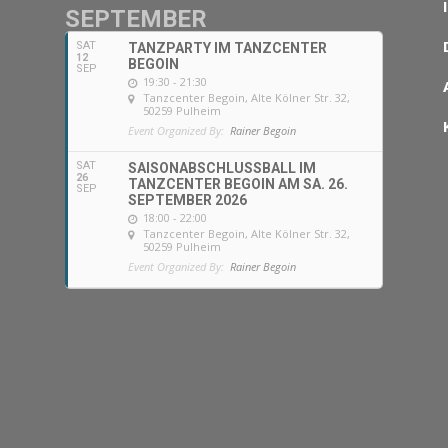
SEPTEMBER
SAT
TANZPARTY IM TANZCENTER
12
BEGOIN
SEP
19:30 - 21:30
Tanzcenter Begoin
, Alte Kölner Str. 32,
50259 Pulheim
Event Organized By:
Rainer Begoin
SAT
SAISONABSCHLUSSBALL IM
26
TANZCENTER BEGOIN AM SA. 26.
SEP
SEPTEMBER 2026
18:00 - 22:00
Tanzcenter Begoin
, Alte Kölner Str. 32,
50259 Pulheim
Event Organized By:
Rainer Begoin