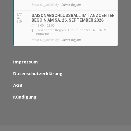
Event Organized By:
Rainer Begoin
SAT
SAISONABSCHLUSSBALL IM TANZCENTER
26
BEGOIN AM SA. 26. SEPTEMBER 2026
SEP
18:00 - 22:00
Tanzcenter Begoin
, Alte Kölner Str. 32, 50259
Pulheim
Event Organized By:
Rainer Begoin
Impressum
Datenschutzerklärung
AGB
Kündigung