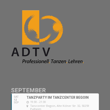
SEPTEMBER
SAT
TANZPARTY IM TANZCENTER BEGOIN
12
19:30 - 21:30
SEP
Tanzcenter Begoin
, Alte Kölner Str. 32, 50259
Pulheim