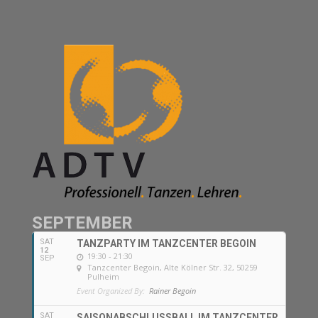
SEPTEMBER
SAT
TANZPARTY IM TANZCENTER BEGOIN
12
19:30 - 21:30
SEP
Tanzcenter Begoin
, Alte Kölner Str. 32, 50259
Pulheim
Event Organized By:
Rainer Begoin
SAT
SAISONABSCHLUSSBALL IM TANZCENTER