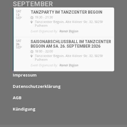
SEPTEMBER
SAT
TANZPARTY IM TANZCENTER BEGOIN
12
19:30 - 21:30
SEP
Tanzcenter Begoin
, Alte Kölner Str. 32, 50259
Pulheim
Event Organized By:
Rainer Begoin
SAT
SAISONABSCHLUSSBALL IM TANZCENTER
26
BEGOIN AM SA. 26. SEPTEMBER 2026
SEP
18:00 - 22:00
Tanzcenter Begoin
, Alte Kölner Str. 32, 50259
Pulheim
Event Organized By:
Rainer Begoin
Impressum
Datenschutzerklärung
AGB
Kündigung