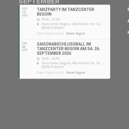
SEPTEMBER
SAT
TANZPARTY IM TANZCENTER
12
BEGOIN
SEP
19:30 - 21:30
Tanzcenter Begoin
, Alte Kölner Str. 32,
50259 Pulheim
Event Organized By:
Rainer Begoin
SAT
SAISONABSCHLUSSBALL IM
26
TANZCENTER BEGOIN AM SA. 26.
SEP
SEPTEMBER 2026
18:00 - 22:00
Tanzcenter Begoin
, Alte Kölner Str. 32,
50259 Pulheim
Event Organized By:
Rainer Begoin