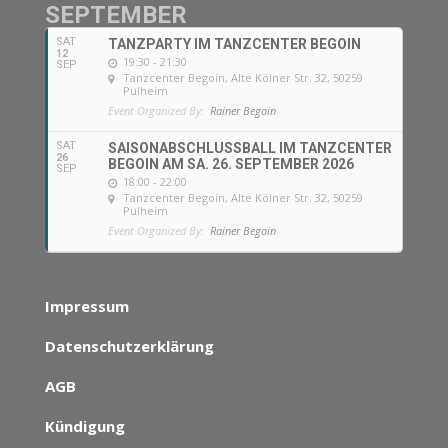
SEPTEMBER
SAT
TANZPARTY IM TANZCENTER BEGOIN
12
19:30 - 21:30
SEP
Tanzcenter Begoin
, Alte Kölner Str. 32, 50259
Pulheim
Event Organized By:
Rainer Begoin
SAT
SAISONABSCHLUSSBALL IM TANZCENTER
26
BEGOIN AM SA. 26. SEPTEMBER 2026
SEP
18:00 - 22:00
Tanzcenter Begoin
, Alte Kölner Str. 32, 50259
Pulheim
Event Organized By:
Rainer Begoin
Impressum
Datenschutzerklärung
AGB
Kündigung