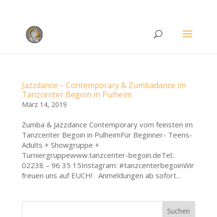
Rufen Sie uns an unter
+49 (0)22 38 96 35 15
Jazzdance – Contemporary & Zumbadance im
Tanzcenter Begoin in Pulheim
März 14, 2019
Zumba & Jazzdance Contemporary vom feinsten im
Tanzcenter Begoin in PulheimFür Beginner- Teens-
Adults + Showgruppe +
Turniergruppewww.tanzcenter-begoin.deTel.:
02238 – 96 35 15Instagram: #tanzcenterbegoinWir
freuen uns auf EUCH! Anmeldungen ab sofort...