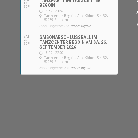
TANZPARTY IM TANZCENTER
12
BEGOIN
SEP
19:30 - 21:30
Tanzcenter Begoin
, Alte Kölner Str. 32,
50259 Pulheim
Event Organized By:
Rainer Begoin
SAT
SAISONABSCHLUSSBALL IM
26
TANZCENTER BEGOIN AM SA. 26.
SEP
SEPTEMBER 2026
18:00 - 22:00
Tanzcenter Begoin
, Alte Kölner Str. 32,
50259 Pulheim
Event Organized By:
Rainer Begoin