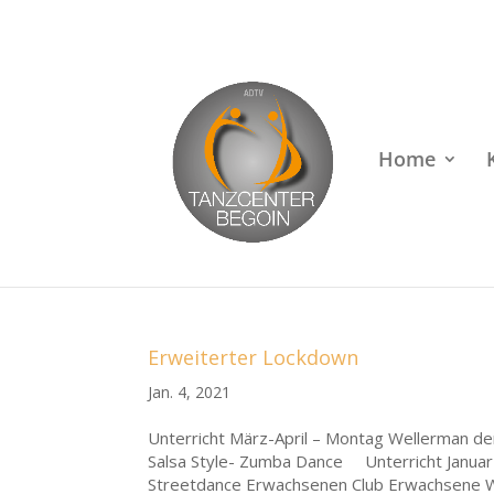
Rufen Sie uns an unter
+49 (0)22 38 96 35 15
Home
Erweiterter Lockdown
Jan. 4, 2021
Unterricht März-April – Montag Wellerman der
Salsa Style- Zumba Dance Unterricht Januar 
Streetdance Erwachsenen Club Erwachsene WT