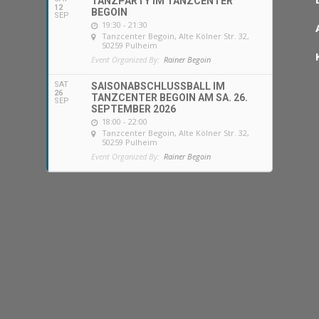
TANZPARTY IM TANZCENTER
12
BEGOIN
SEP
19:30 - 21:30
Tanzcenter Begoin
, Alte Kölner Str. 32,
50259 Pulheim
Event Organized By:
Rainer Begoin
SAT
SAISONABSCHLUSSBALL IM
26
TANZCENTER BEGOIN AM SA. 26.
SEP
SEPTEMBER 2026
18:00 - 22:00
Tanzcenter Begoin
, Alte Kölner Str. 32,
50259 Pulheim
Event Organized By:
Rainer Begoin