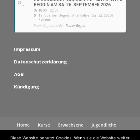
26
BEGOIN AM SA. 26. SEPTEMBER 2026
SEP
18:00 - 22:00
Tanzcenter Begoin
, Alte Kölner Str. 32, 50259
Pulheim
Event Organized By:
Rainer Begoin
Impressum
Datenschutzerklärung
AGB
Kündigung
Home
Kurse
Erwachsene
Jugendliche
Kinder
News
Kontakt
Datenschutzerklärung
Diese Website benutzt Cookies. Wenn sie die Website weiter