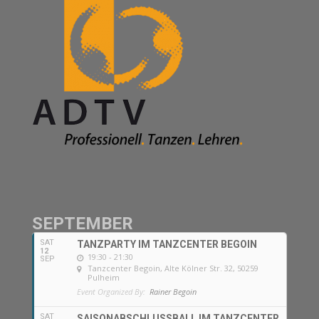
SEPTEMBER
SAT
TANZPARTY IM TANZCENTER BEGOIN
12
19:30 - 21:30
SEP
Tanzcenter Begoin
, Alte Kölner Str. 32, 50259
Pulheim
Event Organized By:
Rainer Begoin
SAT
SAISONABSCHLUSSBALL IM TANZCENTER