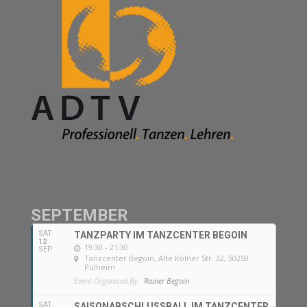
SEPTEMBER
SAT
TANZPARTY IM TANZCENTER BEGOIN
12
19:30 - 21:30
SEP
Tanzcenter Begoin
, Alte Kölner Str. 32, 50259
Pulheim
Event Organized By:
Rainer Begoin
SAT
SAISONABSCHLUSSBALL IM TANZCENTER