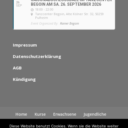
26
BEGOIN AM SA. 26. SEPTEMBER 2026
SEP
18:00 - 22:00
Tanzcenter Begoin
, Alte Kölner Str. 32, 50259
Pulheim
Event Organized By:
Rainer Begoin
Impressum
Datenschutzerklärung
AGB
Kündigung
Home
Kurse
Erwachsene
Jugendliche
Kinder
News
Kontakt
Datenschutzerklärung
Diese Website benutzt Cookies. Wenn sie die Website weiter