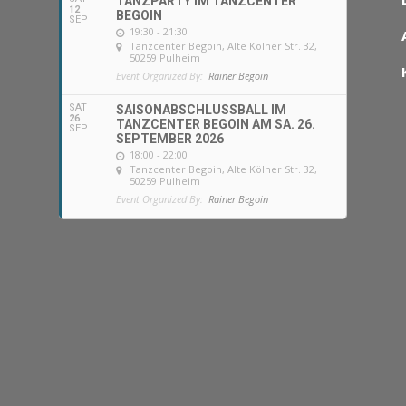
TANZPARTY IM TANZCENTER
12
BEGOIN
SEP
19:30 - 21:30
Tanzcenter Begoin
, Alte Kölner Str. 32,
50259 Pulheim
Event Organized By:
Rainer Begoin
SAT
SAISONABSCHLUSSBALL IM
26
TANZCENTER BEGOIN AM SA. 26.
SEP
SEPTEMBER 2026
18:00 - 22:00
Tanzcenter Begoin
, Alte Kölner Str. 32,
50259 Pulheim
Event Organized By:
Rainer Begoin