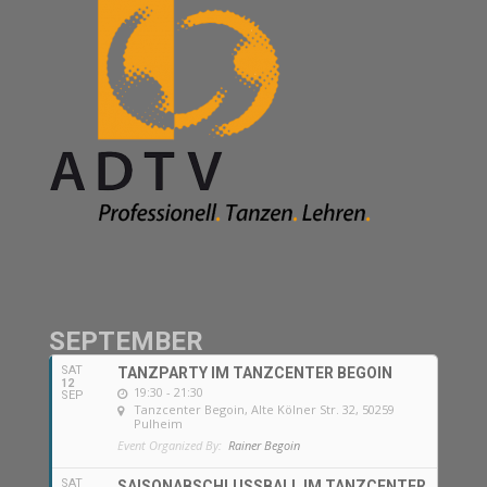
SEPTEMBER
SAT
TANZPARTY IM TANZCENTER BEGOIN
12
19:30 - 21:30
SEP
Tanzcenter Begoin
, Alte Kölner Str. 32, 50259
Pulheim
Event Organized By:
Rainer Begoin
SAT
SAISONABSCHLUSSBALL IM TANZCENTER