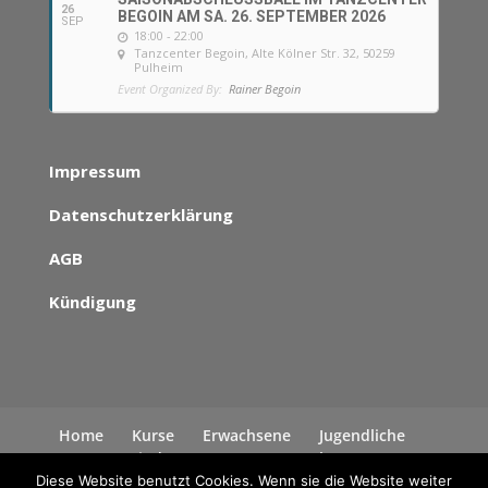
26
BEGOIN AM SA. 26. SEPTEMBER 2026
SEP
18:00 - 22:00
Tanzcenter Begoin
, Alte Kölner Str. 32, 50259
Pulheim
Event Organized By:
Rainer Begoin
Impressum
Datenschutzerklärung
AGB
Kündigung
Home
Kurse
Erwachsene
Jugendliche
Kinder
News
Kontakt
Datenschutzerklärung
Diese Website benutzt Cookies. Wenn sie die Website weiter