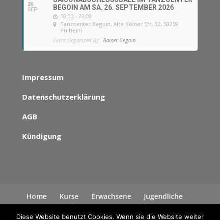
26
BEGOIN AM SA. 26. SEPTEMBER 2026
SEP
18:00 - 22:00
Tanzcenter Begoin
, Alte Kölner Str. 32, 50259
Pulheim
Event Organized By:
Rainer Begoin
Impressum
Datenschutzerklärung
AGB
Kündigung
Home
Kurse
Erwachsene
Jugendliche
Kinder
News
Kontakt
Datenschutzerklärung
Diese Website benutzt Cookies. Wenn sie die Website weiter