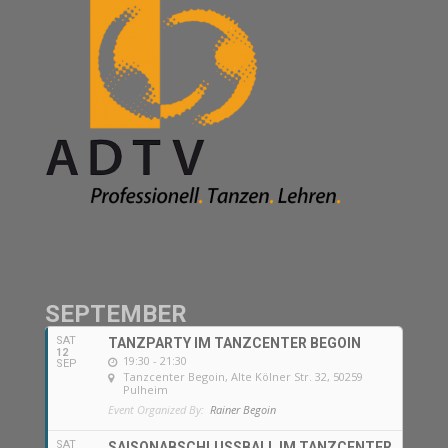
SEPTEMBER
SAT
TANZPARTY IM TANZCENTER BEGOIN
12
19:30 - 21:30
SEP
Tanzcenter Begoin
, Alte Kölner Str. 32, 50259
Pulheim
Event Organized By:
Rainer Begoin
SAT
SAISONABSCHLUSSBALL IM TANZCENTER