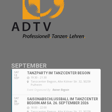
SEPTEMBER
SAT
TANZPARTY IM TANZCENTER BEGOIN
12
19:30 - 21:30
SEP
Tanzcenter Begoin
, Alte Kölner Str. 32, 50259
Pulheim
Event Organized By:
Rainer Begoin
SAT
SAISONABSCHLUSSBALL IM TANZCENTER
26
BEGOIN AM SA. 26. SEPTEMBER 2026
SEP
18:00 - 22:00
Tanzcenter Begoin
, Alte Kölner Str. 32, 50259