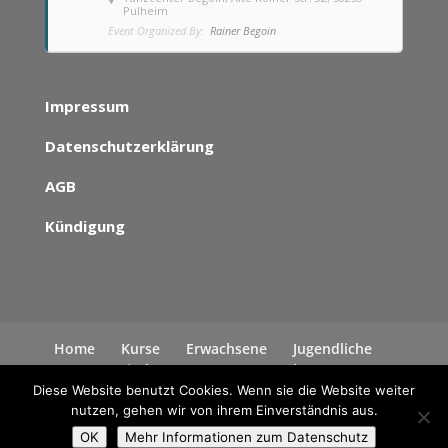
Pulheim
Event Organized By:
Rainer Begoin
Impressum
Datenschutzerklärung
AGB
Kündigung
Home
Kurse
Erwachsene
Jugendliche
Kinder
News
Kontakt
Datenschutzerklärung
Diese Website benutzt Cookies. Wenn sie die Website weiter
nutzen, gehen wir von ihrem Einverständnis aus.
OK
Mehr Informationen zum Datenschutz
Alle Rechte liegen bei Rainer Begoin