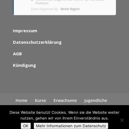
Pulheim
Event Organized By:
Rainer Begoin
Impressum
Datenschutzerklärung
AGB
Kündigung
Home
Kurse
Erwachsene
Jugendliche
Kinder
News
Kontakt
Datenschutzerklärung
Diese Website benutzt Cookies. Wenn sie die Website weiter
nutzen, gehen wir von ihrem Einverständnis aus.
OK
Mehr Informationen zum Datenschutz
Alle Rechte liegen bei Rainer Begoin