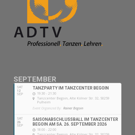
SEPTEMBER
SAT
TANZPARTY IM TANZCENTER BEGOIN
12
19:30 - 21:30
SEP
Tanzcenter Begoin
, Alte Kölner Str. 32, 50259
Pulheim
Event Organized By:
Rainer Begoin
SAT
SAISONABSCHLUSSBALL IM TANZCENTER
26
BEGOIN AM SA. 26. SEPTEMBER 2026
SEP
18:00 - 22:00
Tanzcenter Begoin
, Alte Kölner Str. 32, 50259