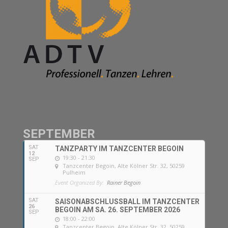
SEPTEMBER
SAT
TANZPARTY IM TANZCENTER BEGOIN
12
19:30 - 21:30
SEP
Tanzcenter Begoin
, Alte Kölner Str. 32, 50259
Pulheim
Event Organized By:
Rainer Begoin
SAT
SAISONABSCHLUSSBALL IM TANZCENTER
26
BEGOIN AM SA. 26. SEPTEMBER 2026
SEP
18:00 - 22:00
Tanzcenter Begoin
, Alte Kölner Str. 32, 50259