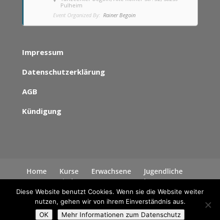
Pulheim
Event Organized By:
Rainer Begoin
Impressum
Datenschutzerklärung
AGB
Kündigung
Home
Kurse
Erwachsene
Jugendliche
Kinder
News
Kontakt
Datenschutzerklärung
Diese Website benutzt Cookies. Wenn sie die Website weiter
nutzen, gehen wir von ihrem Einverständnis aus.
OK
Mehr Informationen zum Datenschutz
Alle Rechte liegen bei Rainer Begoin