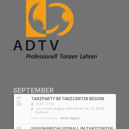
SEPTEMBER
SAT
TANZPARTY IM TANZCENTER BEGOIN
12
19:30 - 21:30
SEP
Tanzcenter Begoin
, Alte Kölner Str. 32, 50259
Pulheim
Event Organized By:
Rainer Begoin
SAT
SAISONABSCHLUSSBALL IM TANZCENTER