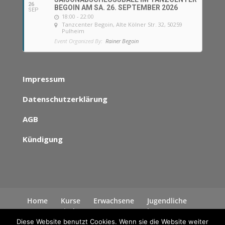
26
BEGOIN AM SA. 26. SEPTEMBER 2026
SEP
18:00 - 22:00
Tanzcenter Begoin
, Alte Kölner Str. 32, 50259
Pulheim
Event Organized By:
Rainer Begoin
Impressum
Datenschutzerklärung
AGB
Kündigung
Home
Kurse
Erwachsene
Jugendliche
Kinder
News
Kontakt
Datenschutzerklärung
Diese Website benutzt Cookies. Wenn sie die Website weiter