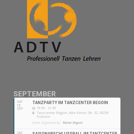
SEPTEMBER
SAT
TANZPARTY IM TANZCENTER BEGOIN
12
19:30 - 21:30
SEP
Tanzcenter Begoin
, Alte Kölner Str. 32, 50259
Pulheim
Event Organized By:
Rainer Begoin
SAT
SAISONABSCHLUSSBALL IM TANZCENTER