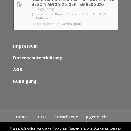
26
BEGOIN AM SA. 26. SEPTEMBER 2026
SEP
18:00 - 22:00
Tanzcenter Begoin
, Alte Kölner Str. 32, 50259
Pulheim
Event Organized By:
Rainer Begoin
Impressum
Datenschutzerklärung
AGB
Kündigung
Home
Kurse
Erwachsene
Jugendliche
Kinder
News
Kontakt
Datenschutzerklärung
Diese Website benutzt Cookies. Wenn sie die Website weiter