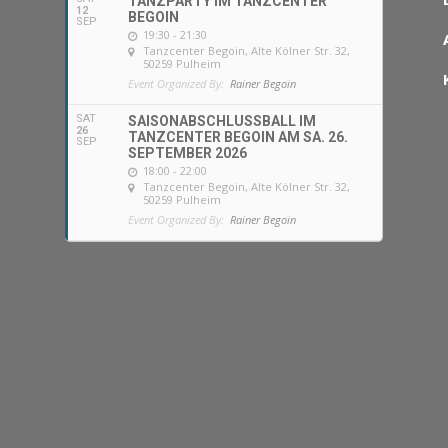
TANZPARTY IM TANZCENTER
12
BEGOIN
SEP
19:30 - 21:30
Tanzcenter Begoin
, Alte Kölner Str. 32,
50259 Pulheim
Event Organized By:
Rainer Begoin
SAT
SAISONABSCHLUSSBALL IM
26
TANZCENTER BEGOIN AM SA. 26.
SEP
SEPTEMBER 2026
18:00 - 22:00
Tanzcenter Begoin
, Alte Kölner Str. 32,
50259 Pulheim
Event Organized By:
Rainer Begoin