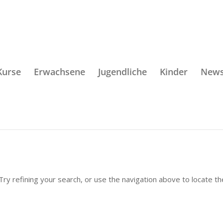
Kurse
Erwachsene
Jugendliche
Kinder
New
ry refining your search, or use the navigation above to locate th