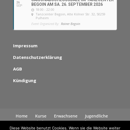
26
BEGOIN AM SA. 26. SEPTEMBER 2026
SEP
18:00 - 22:00
Tanzcenter Begoin
, Alte Kölner Str. 32, 50259
Pulheim
Event Organized By:
Rainer Begoin
Impressum
Datenschutzerklärung
AGB
Kündigung
Home
Kurse
Erwachsene
Jugendliche
Kinder
News
Kontakt
Datenschutzerklärung
Diese Website benutzt Cookies. Wenn sie die Website weiter