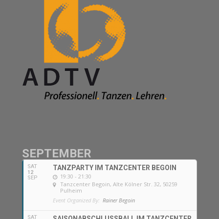
SEPTEMBER
SAT
TANZPARTY IM TANZCENTER BEGOIN
12
19:30 - 21:30
SEP
Tanzcenter Begoin
, Alte Kölner Str. 32, 50259
Pulheim
Event Organized By:
Rainer Begoin
SAT
SAISONABSCHLUSSBALL IM TANZCENTER