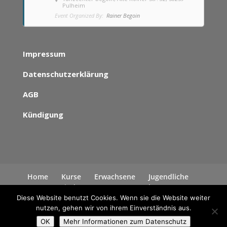
Pulheim
Event Organized By:
Rainer Begoin
Impressum
Datenschutzerklärung
AGB
Kündigung
Home
Kurse
Erwachsene
Jugendliche
Kinder
News
Kontakt
Datenschutzerklärung
Diese Website benutzt Cookies. Wenn sie die Website weiter
nutzen, gehen wir von ihrem Einverständnis aus.
OK
Mehr Informationen zum Datenschutz
Alle Rechte liegen bei Rainer Begoin