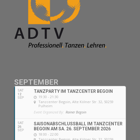
SEPTEMBER
SAT
TANZPARTY IM TANZCENTER BEGOIN
12
19:30 - 21:30
SEP
Tanzcenter Begoin
, Alte Kölner Str. 32, 50259
Pulheim
Event Organized By:
Rainer Begoin
SAT
SAISONABSCHLUSSBALL IM TANZCENTER
26
BEGOIN AM SA. 26. SEPTEMBER 2026
SEP
18:00 - 22:00
Tanzcenter Begoin
, Alte Kölner Str. 32, 50259