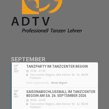
SEPTEMBER
SAT
TANZPARTY IM TANZCENTER BEGOIN
12
19:30 - 21:30
SEP
Tanzcenter Begoin
, Alte Kölner Str. 32, 50259
Pulheim
Event Organized By:
Rainer Begoin
SAT
SAISONABSCHLUSSBALL IM TANZCENTER
26
BEGOIN AM SA. 26. SEPTEMBER 2026
SEP
18:00 - 22:00
Tanzcenter Begoin
, Alte Kölner Str. 32, 50259
Pulheim