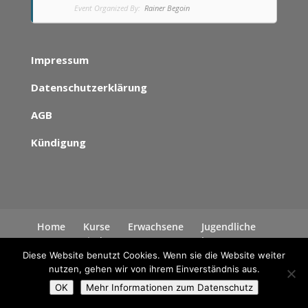
Event Organized By:
Rainer Begoin
Impressum
Datenschutzerklärung
AGB
Kündigung
Home
Kurse
Erwachsene
Jugendliche
Kinder
News
Kontakt
Datenschutzerklärung
Diese Website benutzt Cookies. Wenn sie die Website weiter
nutzen, gehen wir von ihrem Einverständnis aus.
OK
Mehr Informationen zum Datenschutz
Alle Rechte liegen bei Rainer Begoin