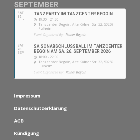
SEPTEMBER
SAT
TANZPARTY IM TANZCENTER BEGOIN
12
19:30 - 21:30
SEP
Tanzcenter Begoin
, Alte Kölner Str. 32, 50259
Pulheim
Event Organized By:
Rainer Begoin
SAT
SAISONABSCHLUSSBALL IM TANZCENTER
26
BEGOIN AM SA. 26. SEPTEMBER 2026
SEP
18:00 - 22:00
Tanzcenter Begoin
, Alte Kölner Str. 32, 50259
Pulheim
Event Organized By:
Rainer Begoin
Impressum
Datenschutzerklärung
AGB
Kündigung