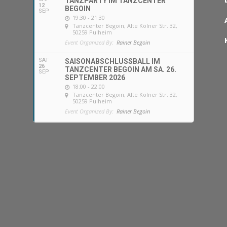
TANZPARTY IM TANZCENTER
12
BEGOIN
SEP
19:30 - 21:30
Tanzcenter Begoin
, Alte Kölner Str. 32,
50259 Pulheim
Event Organized By:
Rainer Begoin
SAT
SAISONABSCHLUSSBALL IM
26
TANZCENTER BEGOIN AM SA. 26.
SEP
SEPTEMBER 2026
18:00 - 22:00
Tanzcenter Begoin
, Alte Kölner Str. 32,
50259 Pulheim
Event Organized By:
Rainer Begoin