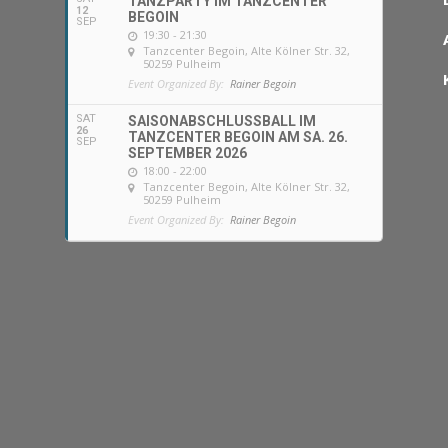
TANZPARTY IM TANZCENTER
12
BEGOIN
SEP
19:30 - 21:30
Tanzcenter Begoin
, Alte Kölner Str. 32,
50259 Pulheim
Event Organized By:
Rainer Begoin
SAT
SAISONABSCHLUSSBALL IM
26
TANZCENTER BEGOIN AM SA. 26.
SEP
SEPTEMBER 2026
18:00 - 22:00
Tanzcenter Begoin
, Alte Kölner Str. 32,
50259 Pulheim
Event Organized By:
Rainer Begoin