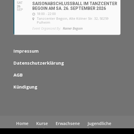
SAT
SAISONABSCHLUSSBALL IM TANZCENTER
26
BEGOIN AM SA. 26. SEPTEMBER 2026
SEP
18:00 - 22:00
Tanzcenter Begoin
, Alte Kölner Str. 32, 50259
Pulheim
Event Organized By:
Rainer Begoin
Impressum
Datenschutzerklärung
AGB
Kündigung
Home
Kurse
Erwachsene
Jugendliche
Kinder
News
Kontakt