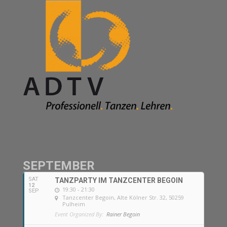
SEPTEMBER
SAT
TANZPARTY IM TANZCENTER BEGOIN
12
19:30 - 21:30
SEP
Tanzcenter Begoin
, Alte Kölner Str. 32, 50259
Pulheim
Event Organized By:
Rainer Begoin