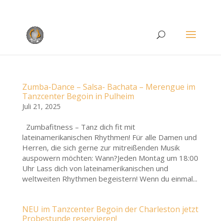
Rufen Sie uns an unter
+49 (0)22 38 96 35 15
Zumba-Dance – Salsa- Bachata – Merengue im
Tanzcenter Begoin in Pulheim
Juli 21, 2025
Zumbafitness – Tanz dich fit mit
lateinamerikanischen Rhythmen! Für alle Damen und
Herren, die sich gerne zur mitreißenden Musik
auspowern möchten: Wann?Jeden Montag um 18:00
Uhr Lass dich von lateinamerikanischen und
weltweiten Rhythmen begeistern! Wenn du einmal...
NEU im Tanzcenter Begoin der Charleston jetzt
Probestunde reservieren!