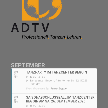
SEPTEMBER
SAT
TANZPARTY IM TANZCENTER BEGOIN
12
19:30 - 21:30
SEP
Tanzcenter Begoin
, Alte Kölner Str. 32, 50259
Pulheim
Event Organized By:
Rainer Begoin
SAT
SAISONABSCHLUSSBALL IM TANZCENTER
26
BEGOIN AM SA. 26. SEPTEMBER 2026
SEP
18:00 - 22:00