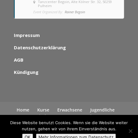
Tanzcenter Begoin
, Alte Kölner Str. 32, 50259
Pulheim
Event Organized By:
Rainer Begoin
Impressum
Datenschutzerklärung
AGB
Kündigung
Home
Kurse
Erwachsene
Jugendliche
Kinder
News
Kontakt
Datenschutzerklärung
Diese Website benutzt Cookies. Wenn sie die Website weiter
nutzen, gehen wir von ihrem Einverständnis aus.
OK
Mehr Informationen zum Datenschutz