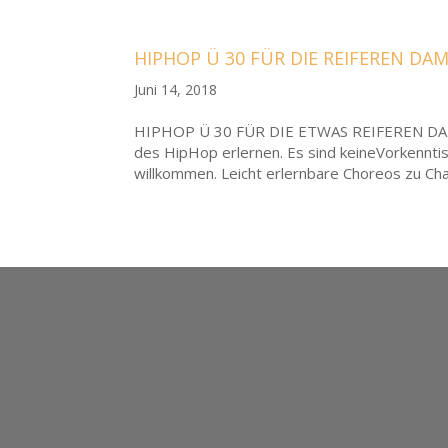
HIPHOP Ü 30 FÜR DIE REIFEREN D
Juni 14, 2018
HIPHOP Ü 30 FÜR DIE ETWAS REIFEREN DAME
des HipHop erlernen. Es sind keineVorkenntis
willkommen. Leicht erlernbare Choreos zu Char