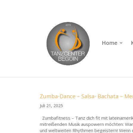
Rufen Sie uns an unter
+49 (0)22 38 96 35 15
Home
Zumba-Dance – Salsa- Bachata – Me
Juli 21, 2025
Zumbafitness – Tanz dich fit mit lateinameri
mitreißenden Musik auspowern möchten: Wann
und weltweiten Rhythmen begeistern! Wenn du