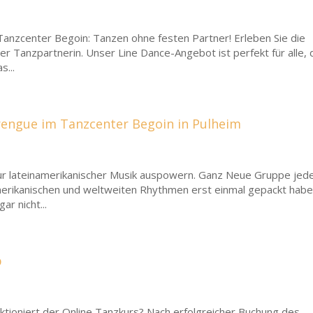
Tanzcenter Begoin: Tanzen ohne festen Partner! Erleben Sie die
 Tanzpartnerin. Unser Line Dance-Angebot ist perfekt für alle, 
s...
rengue im Tanzcenter Begoin in Pulheim
ur lateinamerikanischer Musik auspowern. Ganz Neue Gruppe jed
merikanischen und weltweiten Rhythmen erst einmal gepackt habe
r nicht...
p
tioniert der Online Tanzkurs? Nach erfolgreicher Buchung des