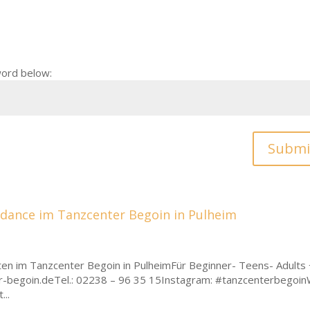
word below:
Submi
dance im Tanzcenter Begoin in Pulheim
n im Tanzcenter Begoin in PulheimFür Beginner- Teens- Adults
begoin.deTel.: 02238 – 96 35 15Instagram: #tanzcenterbegoin
..