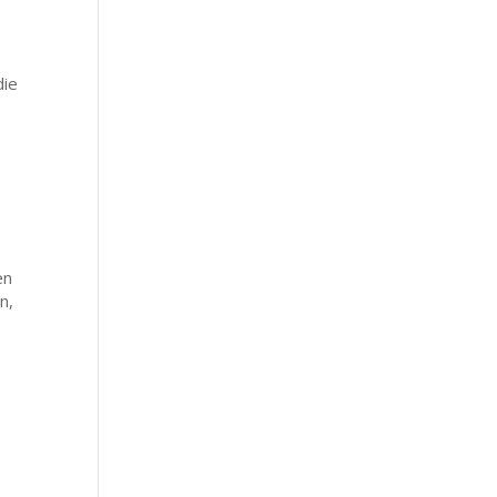
die
en
n,