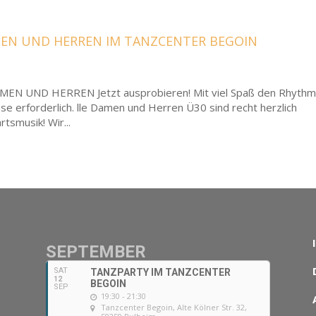
AMEN UND HERREN IM TANZCENTER BEGOIN
N UND HERREN Jetzt ausprobieren! Mit viel Spaß den Rhyth
se erforderlich. lle Damen und Herren Ü30 sind recht herzlich
tsmusik! Wir...
SEPTEMBER
SAT
TANZPARTY IM TANZCENTER
12
BEGOIN
SEP
19:30 - 21:30
Tanzcenter Begoin
, Alte Kölner Str. 32,