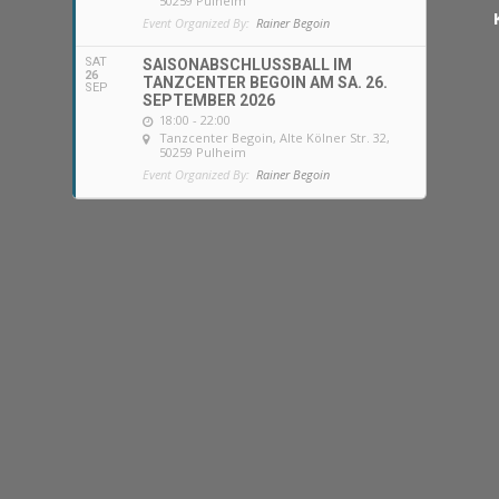
50259 Pulheim
Event Organized By:
Rainer Begoin
SAT
SAISONABSCHLUSSBALL IM
26
TANZCENTER BEGOIN AM SA. 26.
SEP
SEPTEMBER 2026
18:00 - 22:00
Tanzcenter Begoin
, Alte Kölner Str. 32,
50259 Pulheim
Event Organized By:
Rainer Begoin