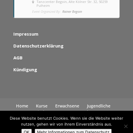
Tanzcenter Begoin
, Alte Kölner Str. 32, 50259
Pulheim
Event Organized By:
Rainer Begoin
Impressum
Datenschutzerklärung
AGB
Kündigung
Home
Kurse
Erwachsene
Jugendliche
Kinder
News
Kontakt
Datenschutzerklärung
Diese Website benutzt Cookies. Wenn sie die Website weiter
nutzen, gehen wir von ihrem Einverständnis aus.
OK
Mehr Informationen zum Datenschutz