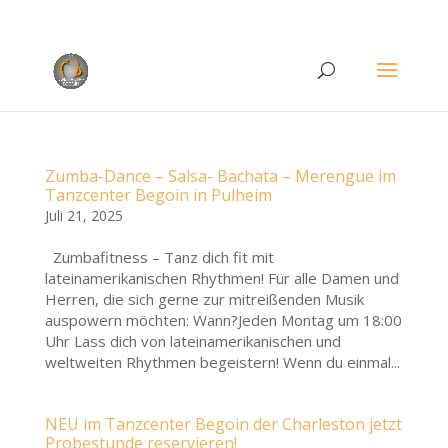
Rufen Sie uns an unter
+49 (0)22 38 96 35 15
Zumba-Dance – Salsa- Bachata – Merengue im
Tanzcenter Begoin in Pulheim
Juli 21, 2025
Zumbafitness – Tanz dich fit mit
lateinamerikanischen Rhythmen! Für alle Damen und
Herren, die sich gerne zur mitreißenden Musik
auspowern möchten: Wann?Jeden Montag um 18:00
Uhr Lass dich von lateinamerikanischen und
weltweiten Rhythmen begeistern! Wenn du einmal...
NEU im Tanzcenter Begoin der Charleston jetzt
Probestunde reservieren!