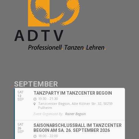
SEPTEMBER
SAT
TANZPARTY IM TANZCENTER BEGOIN
12
19:30 - 21:30
SEP
Tanzcenter Begoin
, Alte Kölner Str. 32, 50259
Pulheim
Event Organized By:
Rainer Begoin
SAT
SAISONABSCHLUSSBALL IM TANZCENTER
26
BEGOIN AM SA. 26. SEPTEMBER 2026
SEP
18:00 - 22:00