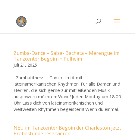
Rufen Sie uns an unter
+49 (0)22 38 96 35 15
Zumba-Dance – Salsa- Bachata – Merengue im
Tanzcenter Begoin in Pulheim
Juli 21, 2025
Zumbafitness – Tanz dich fit mit
lateinamerikanischen Rhythmen! Für alle Damen und
Herren, die sich gerne zur mitreißenden Musik
auspowern möchten: Wann?Jeden Montag um 18:00
Uhr Lass dich von lateinamerikanischen und
weltweiten Rhythmen begeistern! Wenn du einmal...
NEU im Tanzcenter Begoin der Charleston jetzt
Probestunde reservieren!