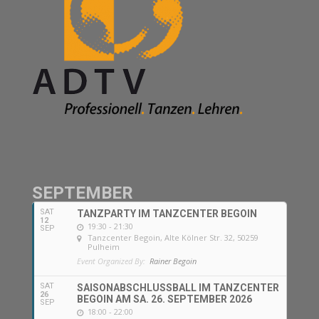
SEPTEMBER
SAT
TANZPARTY IM TANZCENTER BEGOIN
12
19:30 - 21:30
SEP
Tanzcenter Begoin
, Alte Kölner Str. 32, 50259
Pulheim
Event Organized By:
Rainer Begoin
SAT
SAISONABSCHLUSSBALL IM TANZCENTER
26
BEGOIN AM SA. 26. SEPTEMBER 2026
SEP
18:00 - 22:00