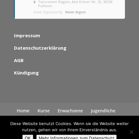
Tanzcenter Begoin
, Alte Kölner Str. 32, 50259
Pulheim
Event Organized By:
Rainer Begoin
Impressum
Datenschutzerklärung
AGB
Kündigung
Home
Kurse
Erwachsene
Jugendliche
Kinder
News
Kontakt
Datenschutzerklärung
Diese Website benutzt Cookies. Wenn sie die Website weiter
nutzen, gehen wir von ihrem Einverständnis aus.
OK
Mehr Informationen zum Datenschutz