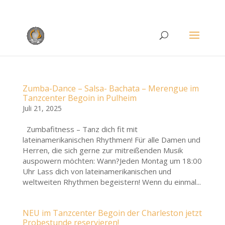
Rufen Sie uns an unter
+49 (0)22 38 96 35 15
Zumba-Dance – Salsa- Bachata – Merengue im
Tanzcenter Begoin in Pulheim
Juli 21, 2025
Zumbafitness – Tanz dich fit mit
lateinamerikanischen Rhythmen! Für alle Damen und
Herren, die sich gerne zur mitreißenden Musik
auspowern möchten: Wann?Jeden Montag um 18:00
Uhr Lass dich von lateinamerikanischen und
weltweiten Rhythmen begeistern! Wenn du einmal...
NEU im Tanzcenter Begoin der Charleston jetzt
Probestunde reservieren!