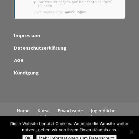
Tanzcenter Begoin
, Alte Kölner Str. 32, 50259
Pulheim
Event Organized By:
Rainer Begoin
Impressum
Datenschutzerklärung
AGB
Kündigung
Home
Kurse
Erwachsene
Jugendliche
Kinder
News
Kontakt
Datenschutzerklärung
Diese Website benutzt Cookies. Wenn sie die Website weiter
nutzen, gehen wir von ihrem Einverständnis aus.
OK
Mehr Informationen zum Datenschutz