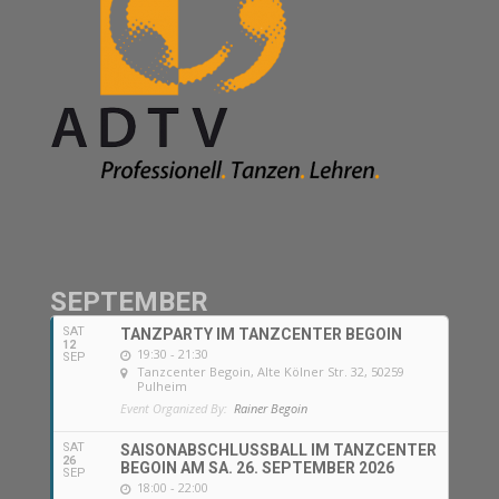
SEPTEMBER
SAT
TANZPARTY IM TANZCENTER BEGOIN
12
19:30 - 21:30
SEP
Tanzcenter Begoin
, Alte Kölner Str. 32, 50259
Pulheim
Event Organized By:
Rainer Begoin
SAT
SAISONABSCHLUSSBALL IM TANZCENTER
26
BEGOIN AM SA. 26. SEPTEMBER 2026
SEP
18:00 - 22:00